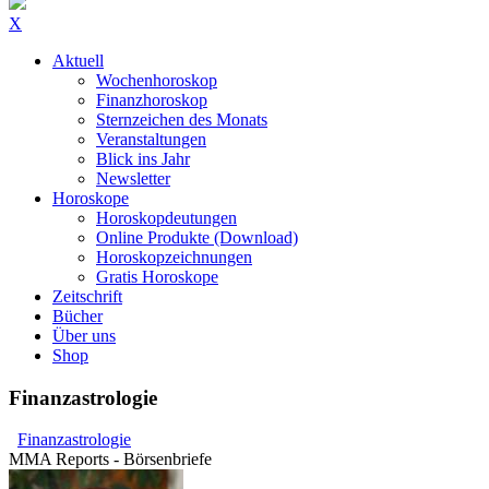
X
Aktuell
Wochenhoroskop
Finanzhoroskop
Sternzeichen des Monats
Veranstaltungen
Blick ins Jahr
Newsletter
Horoskope
Horoskopdeutungen
Online Produkte (Download)
Horoskopzeichnungen
Gratis Horoskope
Zeitschrift
Bücher
Über uns
Shop
Finanzastrologie
Finanzastrologie
MMA Reports - Börsenbriefe